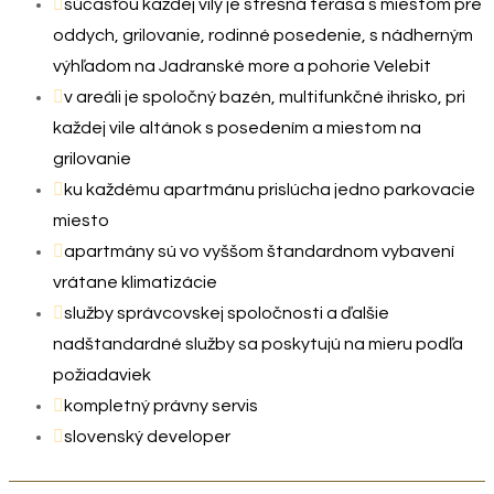
súčasťou každej vily je strešná terasa s miestom pre
oddych, grilovanie, rodinné posedenie,
s nádherným
výhľadom na Jadranské more a pohorie Velebit
v areáli je spoločný bazén, multifunkčné ihrisko, pri
každej vile altánok s posedením a miestom na
grilovanie
ku každému apartmánu prislúcha jedno parkovacie
miesto
apartmány sú vo vyššom štandardnom vybavení
vrátane klimatizácie
služby správcovskej spoločnosti a ďalšie
nadštandardné služby sa poskytujú na mieru podľa
požiadaviek
kompletný právny servis
slovenský developer