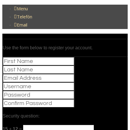
Menu
Telefón
Email
Use the form below to register your account.
Security question:
15
+
12
=