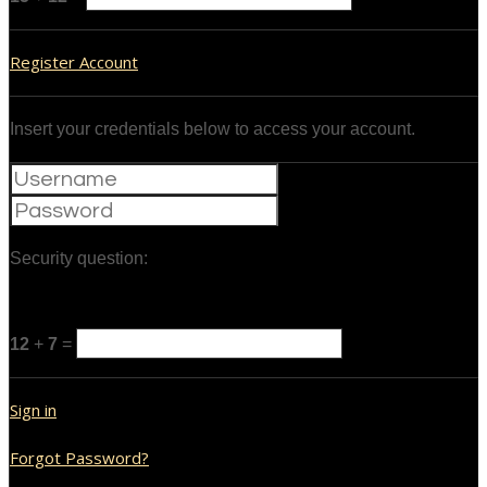
Register Account
Insert your credentials below to access your account.
Security question:
12
+
7
=
Sign in
Forgot Password?