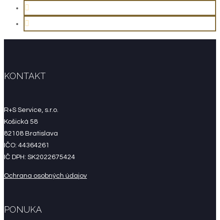
KONTAKT
R+S Service, s.r.o.
Košická 58
82108 Bratislava
IČO: 44364261
IČ DPH: SK2022675424
Ochrana osobných údajov
PONUKA