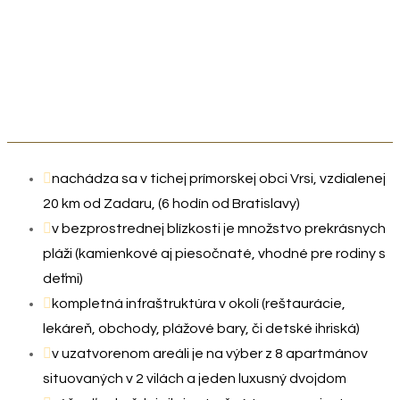
nachádza sa v tichej prímorskej obci Vrsi, vzdialenej
20 km od Zadaru, (6 hodín od Bratislavy)
v bezprostrednej blízkosti je množstvo prekrásnych
pláži (kamienkové aj piesočnaté, vhodné pre rodiny s
deťmi)
kompletná infraštruktúra v okolí (reštaurácie,
lekáreň, obchody, plážové bary, či detské ihriská)
v uzatvorenom areáli je na výber z 8 apartmánov
situovaných v 2 vilách a jeden luxusný dvojdom